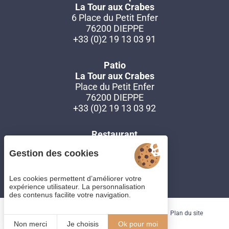
La Tour aux Crabes
6 Place du Petit Enfer
76200 DIEPPE
+33 (0)2 19 13 03 91
Patio
La Tour aux Crabes
Place du Petit Enfer
76200 DIEPPE
+33 (0)2 19 13 03 92
Restaurant
La Tour aux Crabes
Gestion des cookies
119 quai Henri IV
76200 DIEPPE
+33 (0)2 19 13 03 93
Les cookies permettent d’améliorer votre
expérience utilisateur. La personnalisation
des contenus facilite votre navigation.
Gestion des cookies
CGV
Mentions légales
Plan du site
Non merci
Je choisis
Ok pour moi
© 2021
Juliana